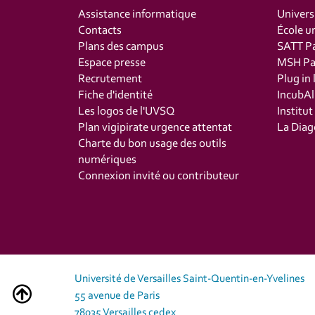
Assistance informatique
Univers
Contacts
École un
Plans des campus
SATT Pa
Espace presse
MSH Par
Recrutement
Plug in 
Fiche d'identité
IncubAl
Les logos de l'UVSQ
Institu
Plan vigipirate urgence attentat
La Diag
Charte du bon usage des outils
numériques
Connexion invité ou contributeur
Université de Versailles Saint-Quentin-en-Yvelines
55 avenue de Paris
78035 Versailles cedex