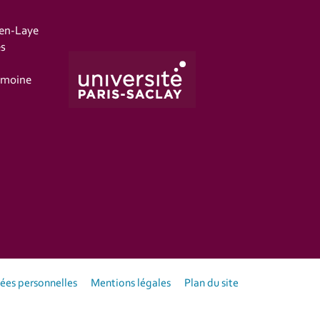
-en-Laye
es
imoine
es personnelles
Mentions légales
Plan du site