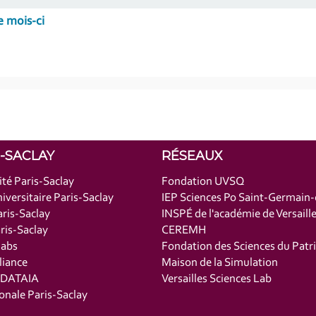
e mois-ci
S-SACLAY
RÉSEAUX
ité Paris-Saclay
Fondation UVSQ
iversitaire Paris-Saclay
IEP Sciences Po Saint-Germain
ris-Saclay
INSPÉ de l'académie de Versaill
is-Saclay
CEREMH
labs
Fondation des Sciences du Patr
liance
Maison de la Simulation
t DATAIA
Versailles Sciences Lab
onale Paris-Saclay