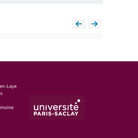
-en-Laye
es
imoine