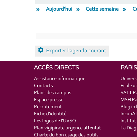
Aujourd'hui
Cette semaine
C
Exporter l'agenda courant
ACCÈS DIRECTS
PARI
Assistance informatique
Univers
Contacts
École un
Plans des campus
SATT Pa
Espace presse
MSH Par
Recrutement
Plug in 
Fiche d'identité
IncubAl
Les logos de l'UVSQ
Institu
Plan vigipirate urgence attentat
La Diag
Charte du bon usage des outils