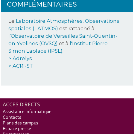
COMPLÉMENTAIRES
Le
Laboratoire Atmosphères, Observations
spatiales (LATMOS)
est rattaché à
l'Observatoire de Versailles Saint-Quentin-
en-Yvelines (OVSQ)
et à
l'Institut Pierre-
Simon Laplace (IPSL)
.
> Adrelys
> ACRI-ST
ACCÈS DIRECTS
Assistance informatique
Contacts
Plans des campus
Espace presse