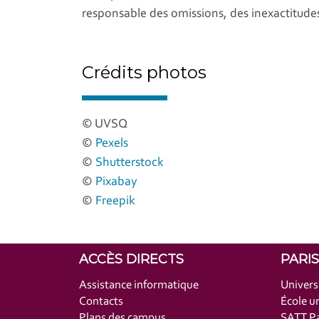
responsable des omissions, des inexactitudes
Crédits photos
© UVSQ
©
Pexels
©
Shutterstock
©
Pixabay
©
Freepik
ACCÈS DIRECTS
PARI
Assistance informatique
Univers
Contacts
École un
Plans des campus
SATT Pa