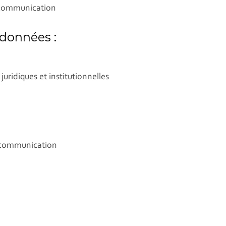
a communication
 données :
juridiques et institutionnelles
a communication