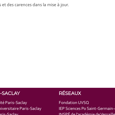
 et des carences dans la mise à jour.
S-SACLAY
RÉSEAUX
ité Paris-Saclay
Fondation UVSQ
iversitaire Paris-Saclay
IEP Sciences Po Saint-Germain
ris-Saclay
INSPÉ de l'académie de Versaill