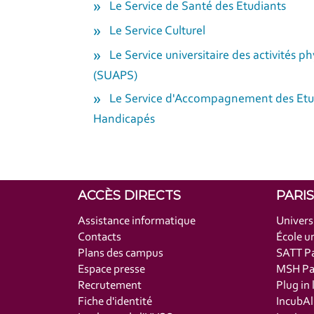
Le Service de Santé des Etudiants
Le Service Culturel
Le Service universitaire des activités ph
(SUAPS)
Le Service d'Accompagnement des Etud
Handicapés
ACCÈS DIRECTS
PARI
Assistance informatique
Univers
Contacts
École un
Plans des campus
SATT Pa
Espace presse
MSH Par
Recrutement
Plug in 
Fiche d'identité
IncubAl