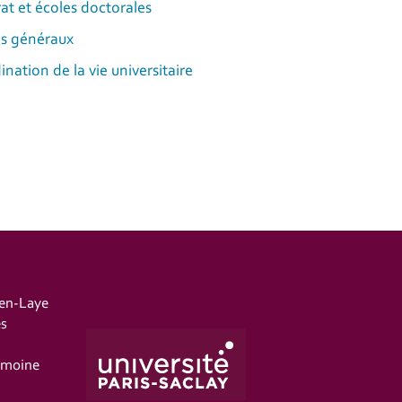
at et écoles doctorales
s généraux
ination de la vie universitaire
-en-Laye
es
imoine