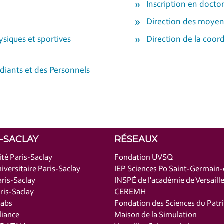
Inscription en doctor
Direction des moyen
ysiques et sportives
Direction de la coord
iants et des Personnels
S-SACLAY
RÉSEAUX
ité Paris-Saclay
Fondation UVSQ
iversitaire Paris-Saclay
IEP Sciences Po Saint-Germain
ris-Saclay
INSPÉ de l'académie de Versaill
is-Saclay
CEREMH
labs
Fondation des Sciences du Patr
liance
Maison de la Simulation