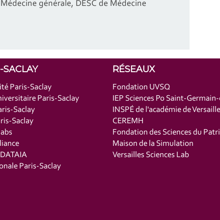
de Médecine générale, DESC de Médecine
S-SACLAY
RÉSEAUX
ité Paris-Saclay
Fondation UVSQ
iversitaire Paris-Saclay
IEP Sciences Po Saint-Germain
ris-Saclay
INSPÉ de l'académie de Versaill
is-Saclay
CEREMH
labs
Fondation des Sciences du Patr
liance
Maison de la Simulation
t DATAIA
Versailles Sciences Lab
onale Paris-Saclay