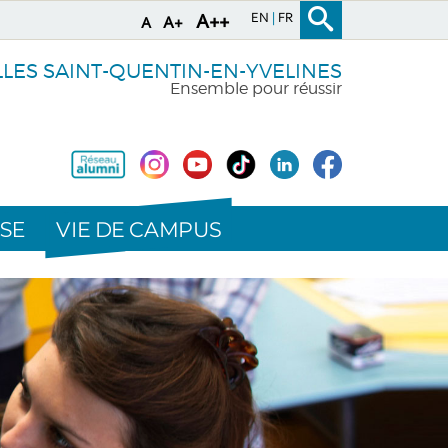
EN
FR
A++
A+
A
LLES SAINT-QUENTIN-EN-YVELINES
Ensemble pour réussir
VIE DE CAMPUS
SE