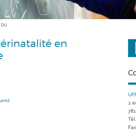
s DU
érinatalité en
e
C
UFR
santé
2 a
781
Tél
Fax