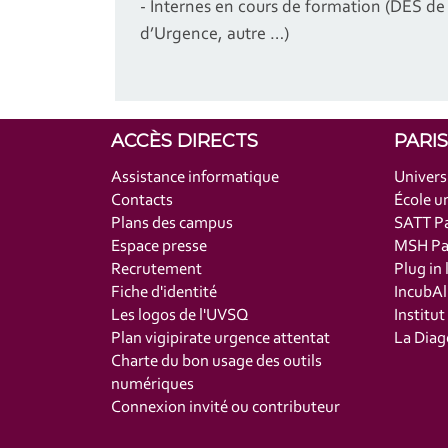
- Internes en cours de formation (DES 
d’Urgence, autre …)
ACCÈS DIRECTS
PARI
Assistance informatique
Univers
Contacts
École un
Plans des campus
SATT Pa
Espace presse
MSH Par
Recrutement
Plug in 
Fiche d'identité
IncubAl
Les logos de l'UVSQ
Institu
Plan vigipirate urgence attentat
La Diag
Charte du bon usage des outils
numériques
Connexion invité ou contributeur