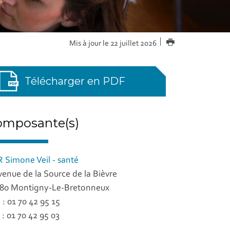
IMPRIMER
Mis à jour le 22 juillet 2026
Télécharger en PDF
omposante(s)
 Simone Veil - santé
venue de la Source de la Bièvre
80 Montigny-Le-Bretonneux
. : 01 70 42 95 15
 : 01 70 42 95 03