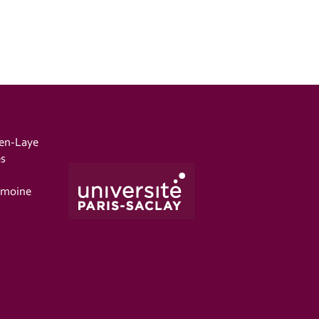
-en-Laye
es
imoine