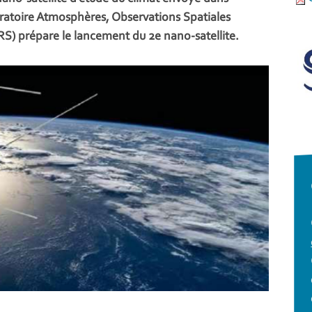
boratoire Atmosphères, Observations Spatiales
) prépare le lancement du 2e nano-satellite.