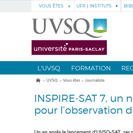
UFR | INSTITUTS
BIB
VOUS ÊTES
L'UVSQ
FORMATION
RE
UVSQ
Vous êtes
Journaliste
INSPIRE-SAT 7, un n
pour l’observation d
Un an après le lancement d’UVSQ-SAT, 1er n