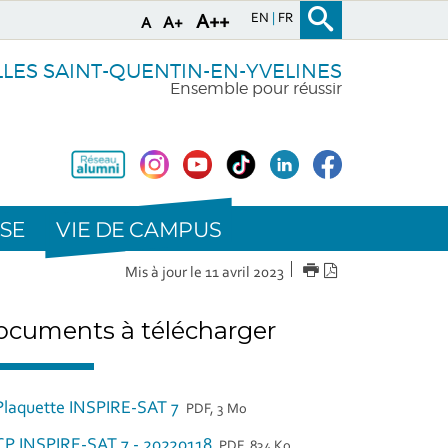
EN
FR
A++
A+
A
LLES SAINT-QUENTIN-EN-YVELINES
Ensemble pour réussir
VIE DE CAMPUS
SE
IMPRIMER
Version
Mis à jour le 11 avril 2023
PDF
cuments à télécharger
Plaquette INSPIRE-SAT 7
PDF, 3 Mo
CP INSPIRE-SAT 7 - 20220118
PDF, 834 Ko