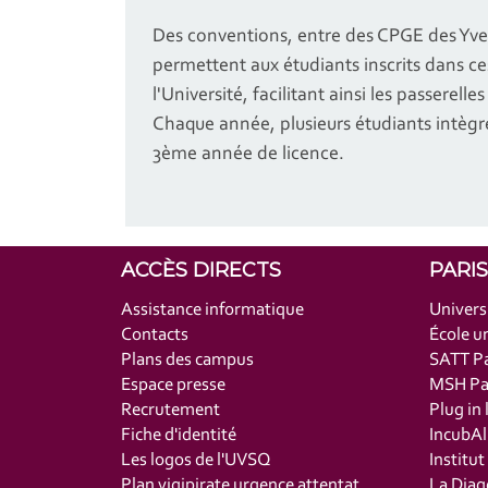
Des conventions, entre des CPGE des Yveli
permettent aux étudiants inscrits dans ces
l'Université, facilitant ainsi les passerell
Chaque année, plusieurs étudiants intègren
3ème année de licence.
ACCÈS DIRECTS
PARI
Assistance informatique
Univers
Contacts
École un
Plans des campus
SATT Pa
Espace presse
MSH Par
Recrutement
Plug in 
Fiche d'identité
IncubAl
Les logos de l'UVSQ
Institu
Plan vigipirate urgence attentat
La Diag