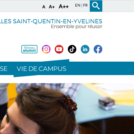
EN
FR
A++
A+
A
LLES SAINT-QUENTIN-EN-YVELINES
Ensemble pour réussir
VIE DE CAMPUS
SE