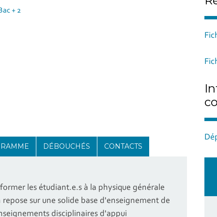
Ré
Bac + 2
Fi
Fic
In
c
Dép
GRAMME
DÉBOUCHÉS
CONTACTS
 former les étudiant.e.s à la physique générale
n repose sur une solide base d'enseignement de
nseignements disciplinaires d'appui