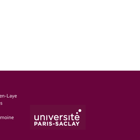
-en-Laye
es
imoine