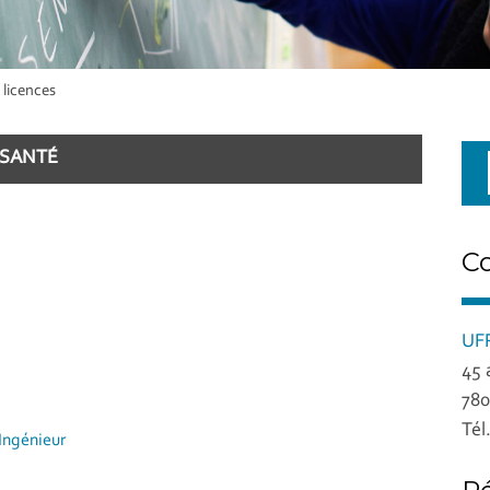
 licences
 SANTÉ
C
UFR
45 
780
Tél
'Ingénieur