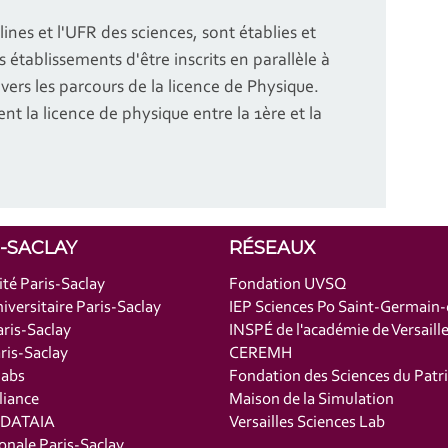
nes et l'UFR des sciences, sont établies et
 établissements d'être inscrits en parallèle à
es vers les parcours de la licence de Physique.
t la licence de physique entre la 1ère et la
S-SACLAY
RÉSEAUX
ité Paris-Saclay
Fondation UVSQ
iversitaire Paris-Saclay
IEP Sciences Po Saint-Germain
ris-Saclay
INSPÉ de l'académie de Versaill
is-Saclay
CEREMH
labs
Fondation des Sciences du Patr
liance
Maison de la Simulation
t DATAIA
Versailles Sciences Lab
onale Paris-Saclay