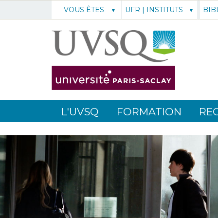
UFR | INSTITUTS
BIB
VOUS ÊTES
L'UVSQ
FORMATION
RE