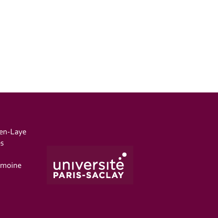
-en-Laye
es
imoine