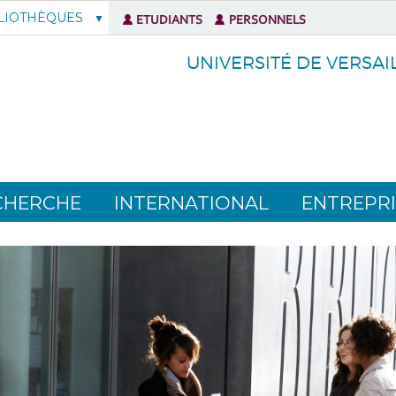
LIOTHÈQUES
ETUDIANTS
PERSONNELS
UNIVERSITÉ DE VERSAI
CHERCHE
INTERNATIONAL
ENTREPRI