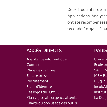
Deux étudiantes de la
Applications, Analyses
ont été récompensées
secondes' organisé par
ACCÈS DIRECTS
PARI
Assistance informatique
Univers
Contacts
École un
Plans des campus
SATT Pa
Espace presse
MSH Par
Recrutement
Plug in 
Fiche d'identité
IncubAl
Les logos de l'UVSQ
Institu
Plan vigipirate urgence attentat
La Diag
Charte du bon usage des outils