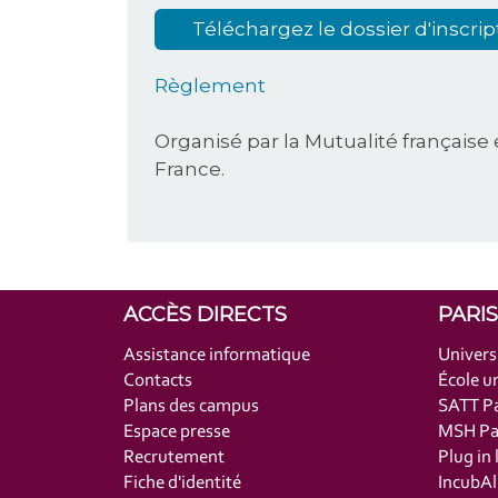
Téléchargez le dossier d'inscrip
Règlement
Organisé par la Mutualité française 
France.
ACCÈS DIRECTS
PARI
Assistance informatique
Univers
Contacts
École un
Plans des campus
SATT Pa
Espace presse
MSH Par
Recrutement
Plug in 
Fiche d'identité
IncubAl