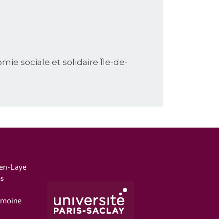
ie sociale et solidaire Île-de-
-en-Laye
es
imoine