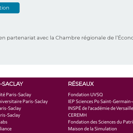
tion
en partenariat avec la Chambre régionale de l’Économ
S-SACLAY
RÉSEAUX
ité Paris-Saclay
Fondation UVSQ
iversitaire Paris-Saclay
IEP Sciences Po Saint-Germain
ris-Saclay
INSPÉ de l'académie de Versaill
is-Saclay
CEREMH
labs
Fondation des Sciences du Patr
liance
Maison de la Simulation