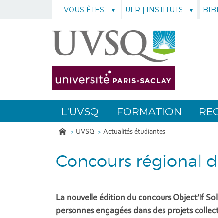
UFR | INSTITUTS
BIB
VOUS ÊTES
L'UVSQ
FORMATION
RE
UVSQ
Actualités étudiantes
Concours régional de 
La nouvelle édition du concours Object’If Sol
personnes engagées dans des projets collectif