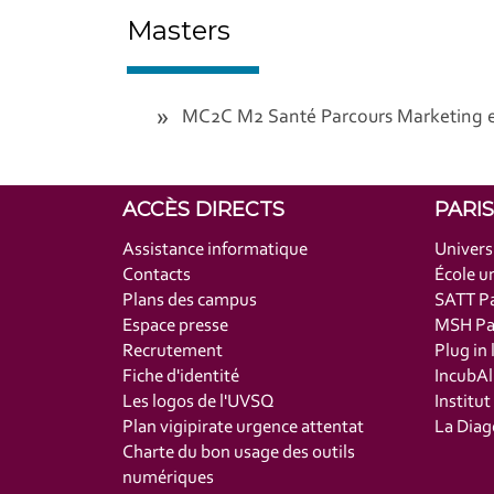
Masters
MC2C M2 Santé Parcours Marketing e
ACCÈS DIRECTS
PARI
Assistance informatique
Univers
Contacts
École un
Plans des campus
SATT Pa
Espace presse
MSH Par
Recrutement
Plug in 
Fiche d'identité
IncubAl
Les logos de l'UVSQ
Institu
Plan vigipirate urgence attentat
La Diag
Charte du bon usage des outils
numériques