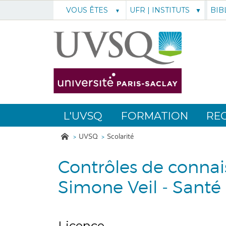
UFR | INSTITUTS
BIB
VOUS ÊTES
L'UVSQ
FORMATION
RE
UVSQ
Scolarité
Contrôles de conna
Simone Veil - Santé
Licence