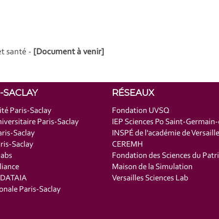
t santé -
[Document à venir]
S-SACLAY
RÉSEAUX
ité Paris-Saclay
Fondation UVSQ
iversitaire Paris-Saclay
IEP Sciences Po Saint-Germain
ris-Saclay
INSPÉ de l'académie de Versaill
is-Saclay
CEREMH
labs
Fondation des Sciences du Patr
liance
Maison de la Simulation
t DATAIA
Versailles Sciences Lab
onale Paris-Saclay