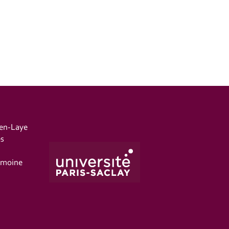
-en-Laye
es
imoine