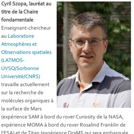
Cyril Szopa, lauréat au
titre de la Chaire
fondamentale
Enseignant-chercheur
au
Laboratoire
Atmosphères et
Observations spatiales
(LATMOS-
UVSQ/Sorbonne
Université/CNRS)
travaille actuellement
sur la recherche de
molécules organiques à
la surface de Mars
(expérience SAM à bord du rover Curiosity de la NASA,
expérience MOMA à bord du rover Rosalind Franklin de
l'ESA) et de Titan (expérience DraMS qui sera embarquée