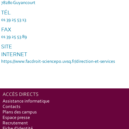
78280 Guyancourt
TÉL.
01 39 25 53 13
FAX
01 39 25 53 89
SITE
INTERNET
https://www.facdroit-sciencepo.uvsq.fr/direction-et-services
ACCÈS DIRECTS
Assistance informatique
Contacts
Plans des campus
Espace presse
Recrutement
Fiche d'identité