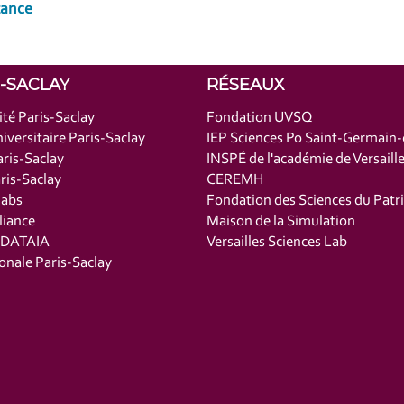
tance
S-SACLAY
RÉSEAUX
ité Paris-Saclay
Fondation UVSQ
iversitaire Paris-Saclay
IEP Sciences Po Saint-Germain
ris-Saclay
INSPÉ de l'académie de Versaill
is-Saclay
CEREMH
labs
Fondation des Sciences du Patr
liance
Maison de la Simulation
t DATAIA
Versailles Sciences Lab
onale Paris-Saclay