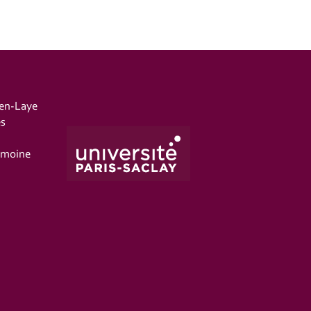
-en-Laye
es
imoine