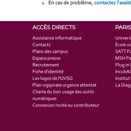
En cas de problème,
contactez l'assis
ACCÈS DIRECTS
PARI
Assistance informatique
Univers
Contacts
École un
Plans des campus
SATT Pa
Espace presse
MSH Par
Recrutement
Plug in 
Fiche d'identité
IncubAl
Les logos de l'UVSQ
Institu
Plan vigipirate urgence attentat
La Diag
Charte du bon usage des outils
numériques
Connexion invité ou contributeur