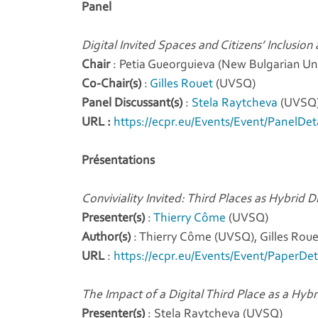
Panel
Digital Invited Spaces and Citizens’ Inclusio
Chair
: Petia Gueorguieva (New Bulgarian Uni
Co-Chair(s)
:
Gilles Rouet
(UVSQ)
Panel Discussant(s)
:
Stela Raytcheva
(UVSQ
URL :
https://ecpr.eu/Events/Event/PanelDet
Présentations
Conviviality Invited: Third Places as Hybrid 
Presenter(s)
:
Thierry Côme
(UVSQ)
Author(s)
: Thierry Côme (UVSQ), Gilles Rou
URL
:
https://ecpr.eu/Events/Event/PaperDet
The Impact of a Digital Third Place as a Hyb
Presenter(s)
: Stela Raytcheva (UVSQ)