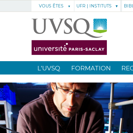
UFR | INSTITUTS
BIB
VOUS ÊTES
L'UVSQ
FORMATION
RE