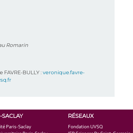
eau Romarin
e FAVRE-BULLY :
veronique.favre-
sq.fr
S-SACLAY
RÉSEAUX
ité Paris-Saclay
Fondation UVSQ