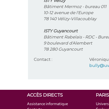
ISTY Vélizy
Bâtiment Mermoz - bureau 011
10-12 avenue de l'Europe
78 140 Vélizy-Villacoublay
ISTY Guyancourt
Bâtiment Rabelais - RDC - Bur
9 boulevard d'Alembert
78 280 Guyancourt
Contact :
Véroniqu
bully@uv
ACCÈS DIRECTS
PARI
Assistance informatique
Univers