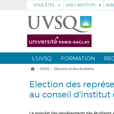
UFR | INSTITUTS
BIB
VOUS ÊTES
L'UVSQ
FORMATION
RE
UVSQ
Élections et élus étudiants
Election des représ
au conseil d'institut 
Le mandat des représentants des étudiants au 