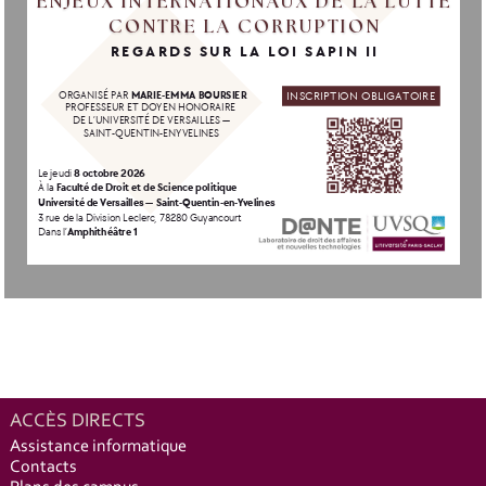
CONTRE LA CORRUPTION
CONTRE LA CORRUPTION
REGARDS SUR LA LOI SAPIN II
INSCRIPTION OBLIGATOIRE
ORGANISÉ PAR 
MARIE-EMMA BOURSIER
PROFESSEUR ET DOYEN HONORAIRE
DE L’UNIVERSITÉ DE VERSAILLES —
SAINT-QUENTIN-ENYVELINES
Le jeudi
 8 octobre 2026
À la 
Faculté de Droit et de Science politique
Université de Versailles — Saint-Quentin-en-Yvelines
3 rue de la Division Leclerc, 78280 Guyancourt
Dans l’
Amphithéâtre 1
ACCÈS DIRECTS
Assistance informatique
Contacts