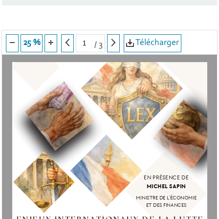
Télécharger
25 %
/
3
EN PRÉSENC
E DE
MICHEL SAPIN
MINISTRE DE L’ÉCONOMIE
ET DES FINANCES
ENJEUX INTERNATIONAUX DE LA LUTTE
ENJEUX INTERNATIONAUX DE LA LUTTE