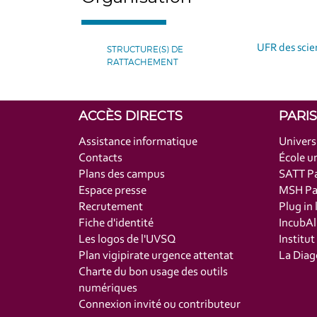
UFR des scie
STRUCTURE(S) DE
RATTACHEMENT
ACCÈS DIRECTS
PARI
Assistance informatique
Univers
Contacts
École un
Plans des campus
SATT Pa
Espace presse
MSH Par
Recrutement
Plug in 
Fiche d'identité
IncubAl
Les logos de l'UVSQ
Institu
Plan vigipirate urgence attentat
La Diag
Charte du bon usage des outils
numériques
Connexion invité ou contributeur