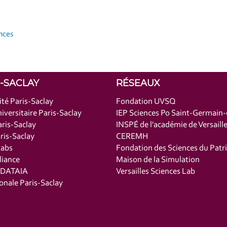
nces
S-SACLAY
RÉSEAUX
ité Paris-Saclay
Fondation UVSQ
iversitaire Paris-Saclay
IEP Sciences Po Saint-Germain
ris-Saclay
INSPÉ de l'académie de Versaill
is-Saclay
CEREMH
labs
Fondation des Sciences du Patr
liance
Maison de la Simulation
t DATAIA
Versailles Sciences Lab
onale Paris-Saclay