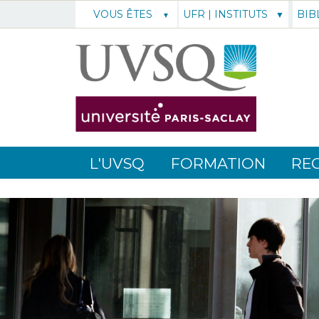
UFR | INSTITUTS
BIB
VOUS ÊTES
L'UVSQ
FORMATION
RE