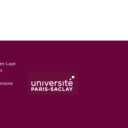
-en-Laye
es
imoine