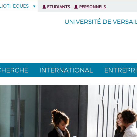
LIOTHÈQUES
ETUDIANTS
PERSONNELS
UNIVERSITÉ DE VERSAI
CHERCHE
INTERNATIONAL
ENTREPRI