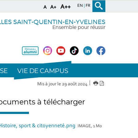
EN
FR
A++
A+
A
LLES SAINT-QUENTIN-EN-YVELINES
Ensemble pour réussir
VIE DE CAMPUS
SE
IMPRIMER
Version
Mis à jour le 29 août 2024
PDF
cuments à télécharger
Histoire, sport & citoyenneté.png
IMAGE, 1 Mo