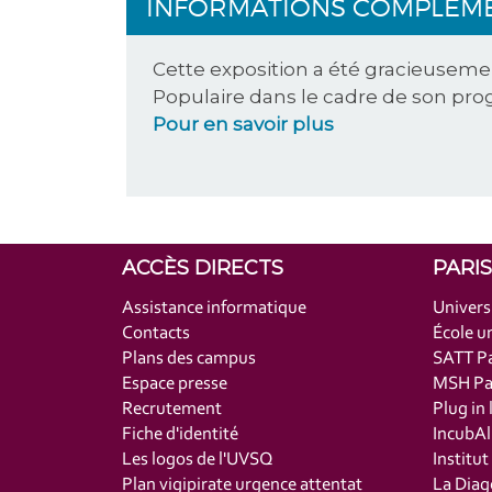
INFORMATIONS COMPLÉM
Cette exposition a été gracieusem
Populaire dans le cadre de son prog
Pour en savoir plus
ACCÈS DIRECTS
PARI
Assistance informatique
Univers
Contacts
École un
Plans des campus
SATT Pa
Espace presse
MSH Par
Recrutement
Plug in 
Fiche d'identité
IncubAl
Les logos de l'UVSQ
Institu
Plan vigipirate urgence attentat
La Diag