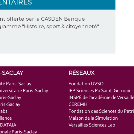
ENTAIRES
ent offerte par la CASDEN Banque
ramme "Histoire, sport & citoyenneté".
S-SACLAY
RÉSEAUX
ité Paris-Saclay
Fondation UVSQ
iversitaire Paris-Saclay
IEP Sciences Po Saint-Germain
ris-Saclay
INSPÉ de l'académie de Versaill
is-Saclay
CEREMH
labs
Fondation des Sciences du Patr
liance
Maison de la Simulation
t DATAIA
Versailles Sciences Lab
onale Paris-Saclay