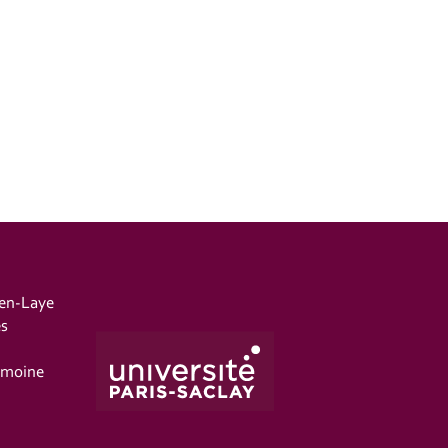
-en-Laye
es
imoine