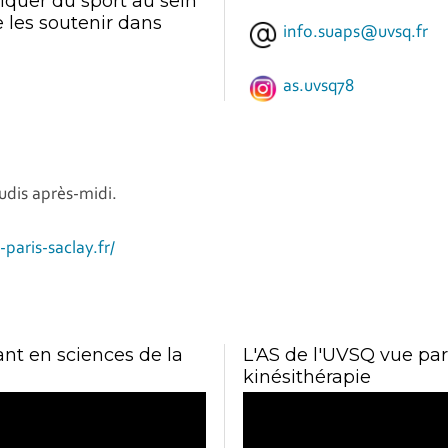
tiquer du sport au sein
e les soutenir dans
info.suaps@uvsq.fr
as.uvsq78
eudis après-midi.
-paris-saclay.fr/
ant en sciences de la
L'AS de l'UVSQ vue pa
kinésithérapie