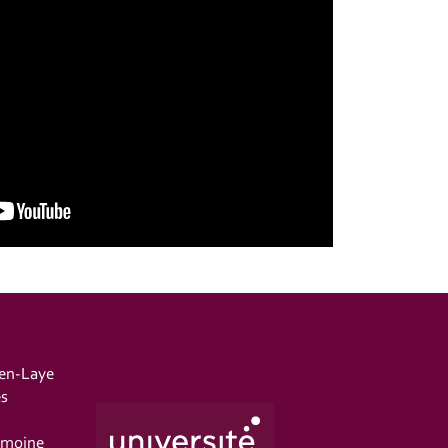
-en-Laye
es
imoine