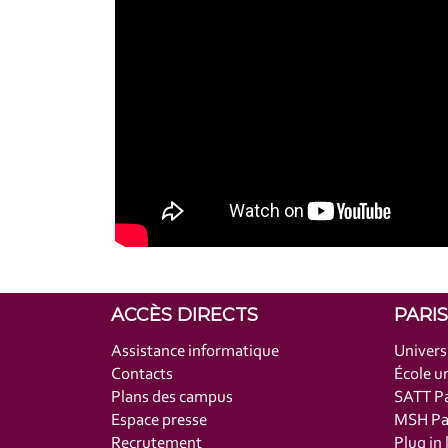
ACCÈS DIRECTS
PARI
Assistance informatique
Univers
Contacts
École un
Plans des campus
SATT Pa
Espace presse
MSH Par
Recrutement
Plug in 