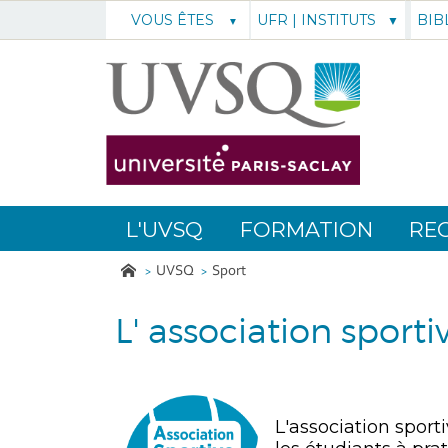
UFR | INSTITUTS
BIB
VOUS ÊTES
L'UVSQ
FORMATION
RE
UVSQ
Sport
L' association sporti
L'association sport