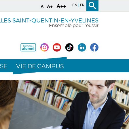
EN
FR
A++
A+
A
LLES SAINT-QUENTIN-EN-YVELINES
Ensemble pour réussir
VIE DE CAMPUS
SE