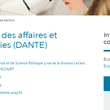
mes techno
des affaires et
In
c
ies (DANTE)
Éco
oit et de Science Politique 3 rue de la division Leclerc
Ec
ANCOURT
0
9
dante.uvsq.fr/