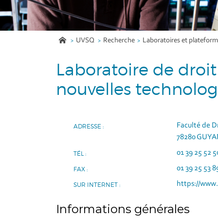
UVSQ
Recherche
Laboratoires et platefor
Laboratoire de droit 
nouvelles technolog
Faculté de Dr
ADRESSE :
78280 GUY
01 39 25 52 5
TÉL :
01 39 25 53 8
FAX :
https://www.
SUR INTERNET :
Informations générales