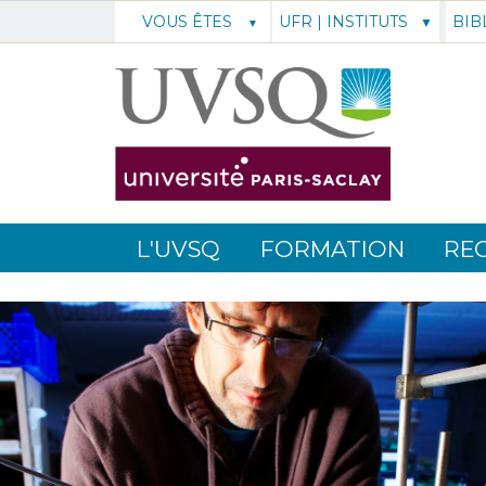
UFR | INSTITUTS
BIB
VOUS ÊTES
L'UVSQ
FORMATION
RE