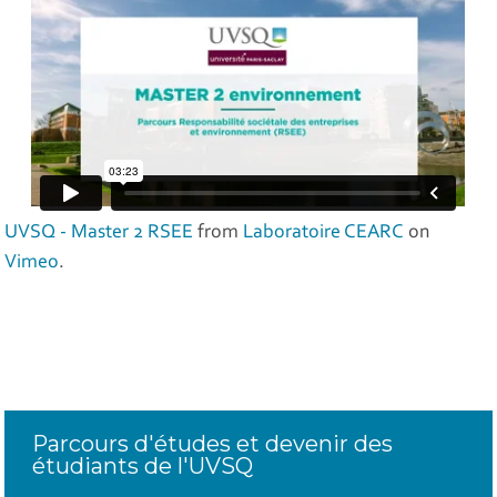
UVSQ - Master 2 RSEE
from
Laboratoire CEARC
on
Vimeo
.
Parcours d'études et devenir des
étudiants de l'UVSQ