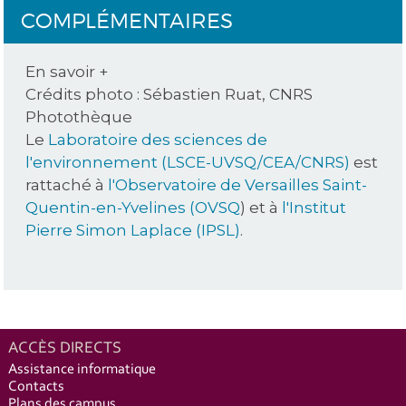
COMPLÉMENTAIRES
En savoir +
Crédits photo : Sébastien Ruat, CNRS
Photothèque
Le
Laboratoire des sciences de
l'environnement (LSCE-UVSQ/CEA/CNRS)
est
rattaché à
l'Observatoire de Versailles Saint-
Quentin-en-Yvelines (OVSQ
) et à
l'Institut
Pierre Simon Laplace (IPSL)
.
ACCÈS DIRECTS
Assistance informatique
Contacts
Plans des campus