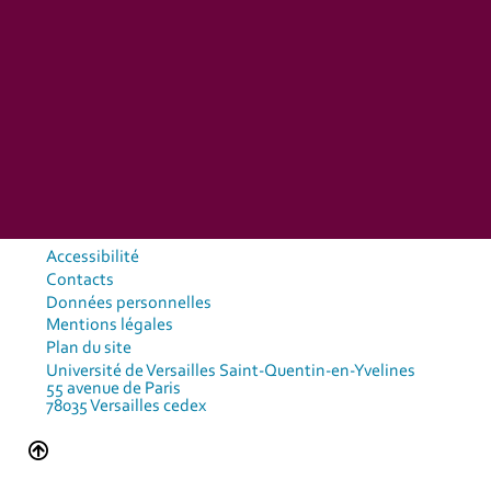
Accessibilité
Contacts
Données personnelles
Mentions légales
Plan du site
Université de Versailles Saint-Quentin-en-Yvelines
55 avenue de Paris
78035 Versailles cedex