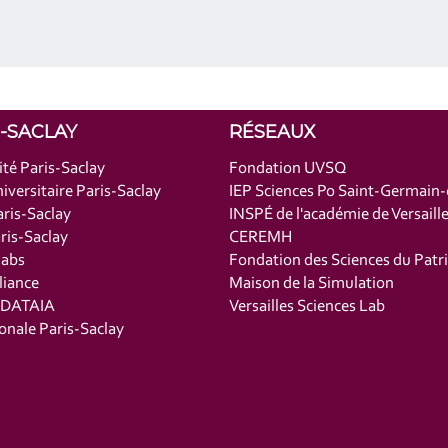
S-SACLAY
RÉSEAUX
ité Paris-Saclay
Fondation UVSQ
iversitaire Paris-Saclay
IEP Sciences Po Saint-Germain
ris-Saclay
INSPÉ de l'académie de Versaill
is-Saclay
CEREMH
labs
Fondation des Sciences du Patr
liance
Maison de la Simulation
t DATAIA
Versailles Sciences Lab
onale Paris-Saclay