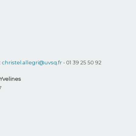
:
christel.allegri@uvsq.fr
- 01 39 25 50 92
Yvelines
7