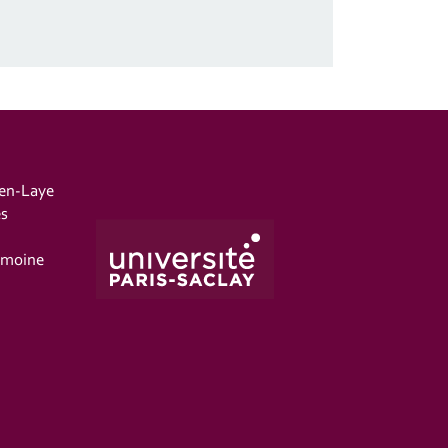
-en-Laye
es
imoine