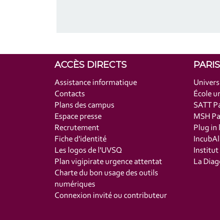
ACCÈS DIRECTS
PARI
Assistance informatique
Univers
Contacts
École un
Plans des campus
SATT Pa
Espace presse
MSH Par
Recrutement
Plug in 
Fiche d'identité
IncubAl
Les logos de l'UVSQ
Institu
Plan vigipirate urgence attentat
La Diag
Charte du bon usage des outils
numériques
Connexion invité ou contributeur