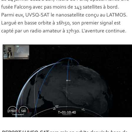
fusée Falcon9 avec pas moins de 143 satellites à bord.
Parmi eux, UVSQ-SAT le nanosatellite conçu au LATMOS.
Largué en basse orbite à 16h50, son premier signal est
capté par un radio amateur à 17h30. L'aventure continue.