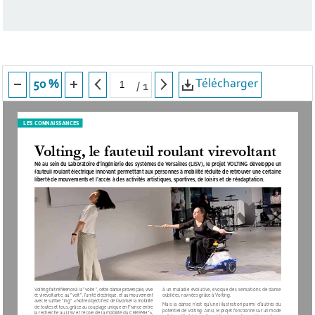
Télécharger
50 %
/
1
LES CONNAISSANCES
Volting, le fauteuil roulant virevoltant
Né au sein du Laboratoire d’ingénierie des systèmes de Versailles (LISV), le projet VOLTING développe un 
fauteuil roulant électrique innovant permettant aux personnes à mobilité réduite de retrouver une certaine 
liberté de mouvements et l’accès à des activités artistiques, sportives, de loisirs et de réadaptation.
Volting fait référence à la " volte ", cette danse provençale, vive 
à un maladie évolutive, évoque des sensations de danse 
et virevoltante, au " volt ", l’unité électrique, et au mouvement 
oubliées, ravivées grâce à Volting.
avec le suffixe " ing ".
« Notre objectif est de favoriser la mobilité 
Mais la danse n’est qu’une illustration parmi d’autres du 
de toutes et tous, grâce au couplage unique en France entre 
potentiel de Volting. Ainsi, le projet fonctionne sur un mode 
la recherche au LISV et l’école de la mobilité du CEREMH* »,