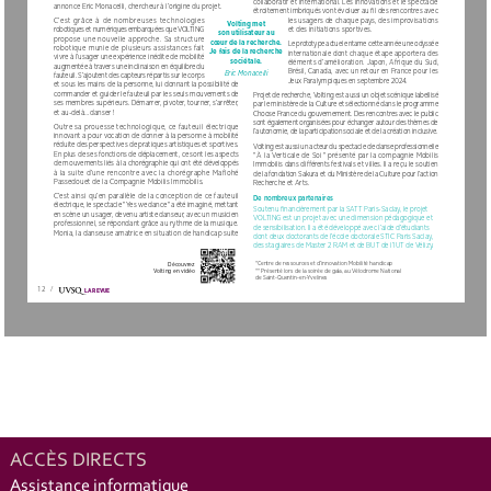
collaboratif et international. Les innovations et le spectacle 
annonce Eric Monacelli, chercheur à l’origine du projet.
étroitement imbriqués vont évoluer au fil des rencontres avec 
C’est  grâce  à  de  nombreuses  technologies  
les usagers de chaque pays, des improvisations 
Volting met 
robotiques et numériques embarquées que VOLTING 
et des initiations sportives.
son utilisateur au 
propose une nouvelle approche. Sa structure 
cœur de la recherche. 
Le prototype actuel entame cette année une odyssée 
robotique munie de plusieurs assistances fait 
Je fais de la recherche 
internationale dont chaque étape apportera des 
vivre à l’usager une expérience inédite de mobilité 
sociétale.
éléments d’amélioration. Japon, Afrique du Sud, 
augmentée à travers une inclinaison en équilibre du 
Brésil, Canada, avec un retour en France pour les 
Eric Monacelli
fauteuil. S’ajoutent des capteurs répartis sur le corps 
Jeux Paralympiques en septembre 2024.
et sous les mains de la personne, lui donnant la possibilité de 
commander et guider le fauteuil par les seuls mouvements de 
Projet de recherche, Volting est aussi un objet scénique labellisé 
ses membres supérieurs. Démarrer, pivoter, tourner, s’arrêter, 
par le ministère de la Culture et sélectionné dans le programme 
et au-delà... danser !
Choose France du gouvernement. Des rencontres avec le public 
sont également organisées pour échanger autour des thèmes de 
Outre sa prouesse technologique, ce fauteuil électrique 
l’autonomie, de la participation sociale et de la création inclusive.
innovant a pour vocation de donner à la personne à mobilité 
réduite des perspectives de pratiques artistiques et sportives. 
Volting est aussi un acteur du spectacle de danse professionnelle 
En plus de ses fonctions de déplacement, ce sont les aspects 
" À la Verticale de Soi " présenté par la compagnie Mobilis 
de mouvements liés à la chorégraphie qui ont été développés 
Immobilis dans différents festivals et villes. Il a reçu le soutien 
à la suite d’une rencontre avec la chorégraphe Maflohé 
de la fondation Sakura et du Ministère de la Culture pour l’action 
Passedouet de la Compagnie Mobilis Immobilis.
Recherche et Arts.
C’est ainsi qu’en parallèle de la conception de ce fauteuil 
De nombreux partenaires
électrique, le spectacle " Yes we dance " a été imaginé, mettant 
Soutenu financièrement par la SATT Paris-Saclay, le projet 
en scène un usager, devenu artiste danseur, avec un musicien 
VOLTING est un projet avec une dimension pédagogique et 
professionnel, se répondant grâce au rythme de la musique. 
de sensibilisation. Il a été développé avec l’aide d’étudiants 
Monia, la danseuse amatrice en situation de handicap suite 
dont deux doctorants de l’école doctorale STIC Paris Saclay, 
des stagiaires de Master 2 RAM et de BUT de l’IUT de Vélizy.
*Centre de ressources et d’innovation Mobilité handicap
Découvrez 
** Présenté lors de la soirée de gala, au Vélodrome National
Volting en vidéo
de Saint-Quentin-en-Yvelines
12
/
LA REVUE
ACCÈS DIRECTS
Assistance informatique