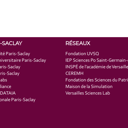
S-SACLAY
RÉSEAUX
ité Paris-Saclay
Fondation UVSQ
iversitaire Paris-Saclay
IEP Sciences Po Saint-Germain
ris-Saclay
INSPÉ de l'académie de Versaill
is-Saclay
CEREMH
labs
Fondation des Sciences du Patr
liance
Maison de la Simulation
t DATAIA
Versailles Sciences Lab
onale Paris-Saclay