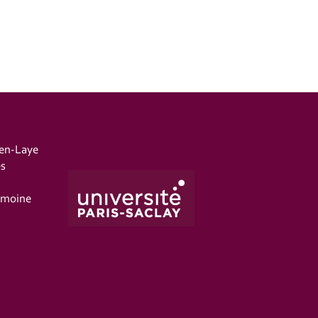
-en-Laye
es
imoine