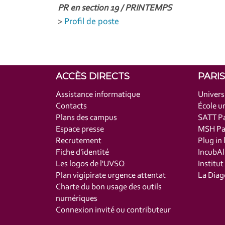
PR en section 19 / PRINTEMPS
>
Profil de poste
ACCÈS DIRECTS
PARI
Assistance informatique
Univers
Contacts
École un
Plans des campus
SATT Pa
Espace presse
MSH Par
Recrutement
Plug in 
Fiche d'identité
IncubAl
Les logos de l'UVSQ
Institu
Plan vigipirate urgence attentat
La Diag
Charte du bon usage des outils
numériques
Connexion invité ou contributeur