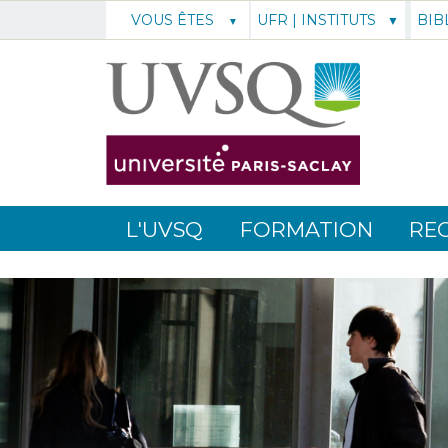
UFR | INSTITUTS
BIB
VOUS ÊTES
L'UVSQ
FORMATION
RE