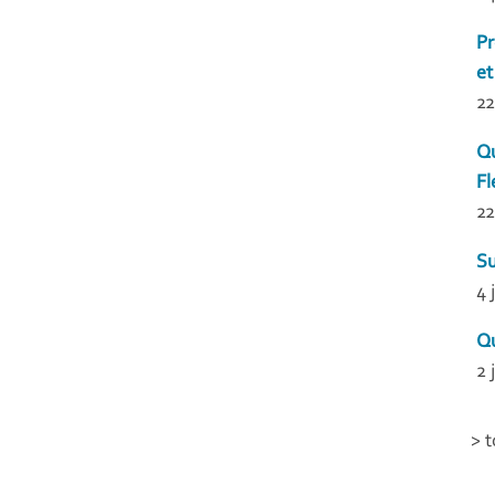
Pr
et
22
Qu
Fl
22
Su
4 
Qu
2 
> t