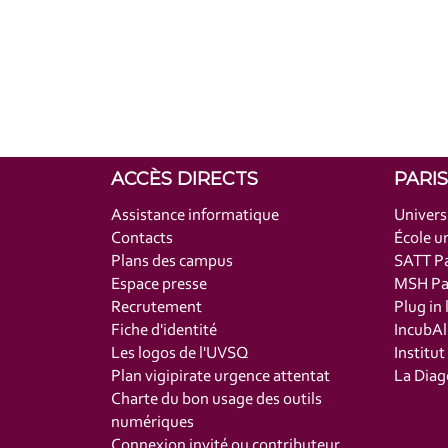
ACCÈS DIRECTS
PARI
Assistance informatique
Univers
Contacts
École un
Plans des campus
SATT Pa
Espace presse
MSH Par
Recrutement
Plug in 
Fiche d'identité
IncubAl
Les logos de l'UVSQ
Institu
Plan vigipirate urgence attentat
La Diag
Charte du bon usage des outils
numériques
Connexion invité ou contributeur