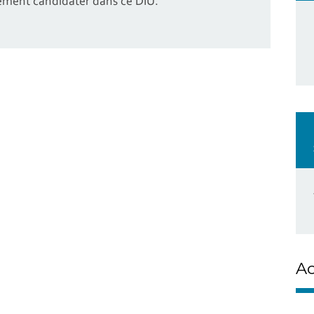
ement candidater dans ce DIU.
Ac