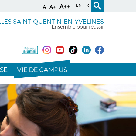
EN
FR
A++
A+
A
LLES SAINT-QUENTIN-EN-YVELINES
Ensemble pour réussir
VIE DE CAMPUS
SE