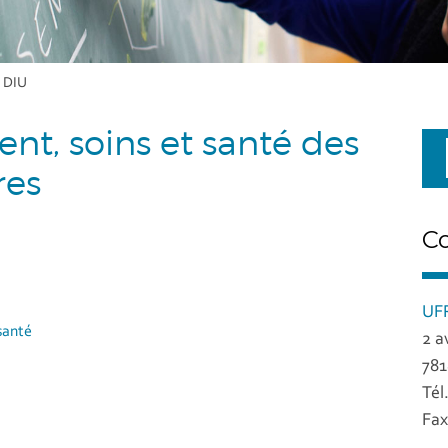
 DIU
, soins et santé des
res
C
UFR
santé
2 a
781
Tél
Fax