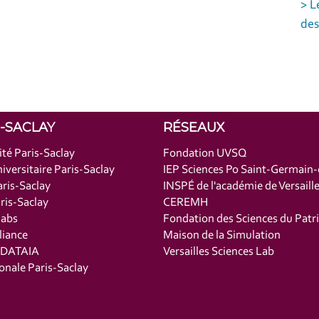
> L
des
S-SACLAY
RÉSEAUX
ité Paris-Saclay
Fondation UVSQ
iversitaire Paris-Saclay
IEP Sciences Po Saint-Germain
ris-Saclay
INSPÉ de l'académie de Versaill
is-Saclay
CEREMH
labs
Fondation des Sciences du Patr
liance
Maison de la Simulation
t DATAIA
Versailles Sciences Lab
onale Paris-Saclay