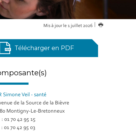
IMPRIMER
Mis à jour le 1 juillet 2026
Télécharger en PDF
omposante(s)
 Simone Veil - santé
venue de la Source de la Bièvre
80 Montigny-Le-Bretonneux
. : 01 70 42 95 15
 : 01 70 42 95 03