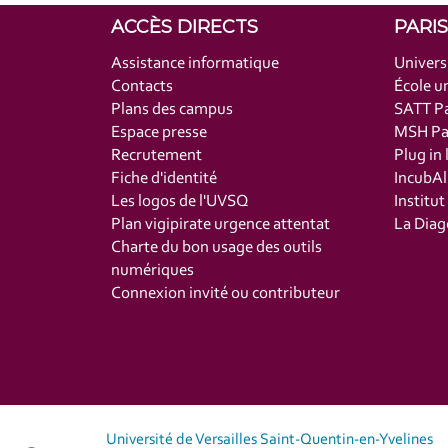
ACCÈS DIRECTS
PARI
Assistance informatique
Univers
Contacts
École un
Plans des campus
SATT Pa
Espace presse
MSH Par
Recrutement
Plug in 
Fiche d'identité
IncubAl
Les logos de l'UVSQ
Institu
Plan vigipirate urgence attentat
La Diag
Charte du bon usage des outils
numériques
Connexion invité ou contributeur
Université de Versailles Saint-Quentin-en-Yvelines