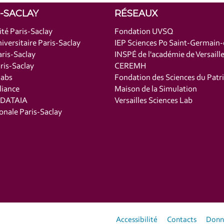
S-SACLAY
RÉSEAUX
ité Paris-Saclay
Fondation UVSQ
iversitaire Paris-Saclay
IEP Sciences Po Saint-Germain
ris-Saclay
INSPÉ de l'académie de Versaill
is-Saclay
CEREMH
labs
Fondation des Sciences du Patr
liance
Maison de la Simulation
t DATAIA
Versailles Sciences Lab
onale Paris-Saclay
Accessibilité
Contacts
Donné