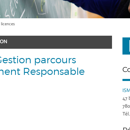
 licences
ION
estion parcours
ment Responsable
C
ISM
47 
780
Tél