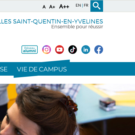
EN
FR
A++
A+
A
LLES SAINT-QUENTIN-EN-YVELINES
Ensemble pour réussir
VIE DE CAMPUS
SE