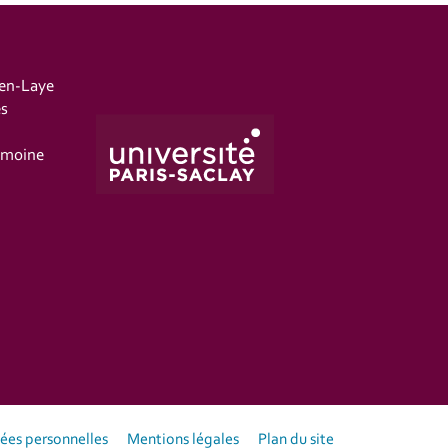
-en-Laye
es
imoine
es personnelles
Mentions légales
Plan du site