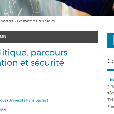
 masters
Les masters Paris-Saclay
ION
itique, parcours
tion et sécurité
C
Fac
3 r
782
Tél
ique (Université Paris-Saclay)
Fax
ique