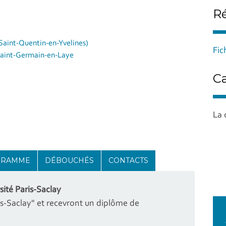
Ré
Saint-Quentin-en-Yvelines)
Fi
Saint-Germain-en-Laye
Ca
La 
GRAMME
DÉBOUCHÉS
CONTACTS
sité Paris-Saclay
is-Saclay" et recevront un diplôme de