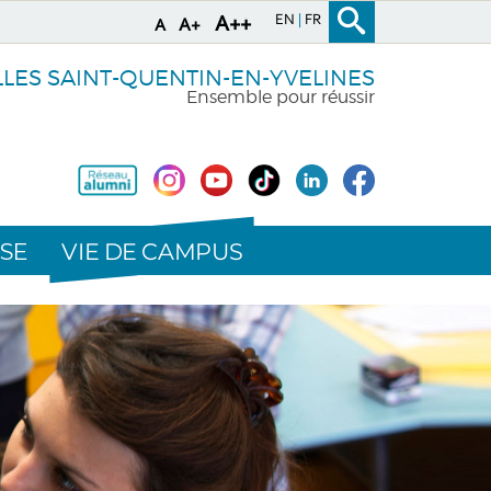
EN
FR
A++
A+
A
LLES SAINT-QUENTIN-EN-YVELINES
Ensemble pour réussir
VIE DE CAMPUS
SE