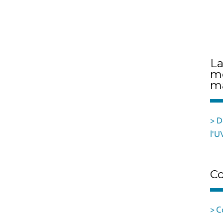
La
mo
ma
> D
l'U
Co
> C