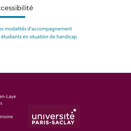
cessibilité
es modalités d'accompagnement
 étudiants en situation de handicap
-en-Laye
es
imoine