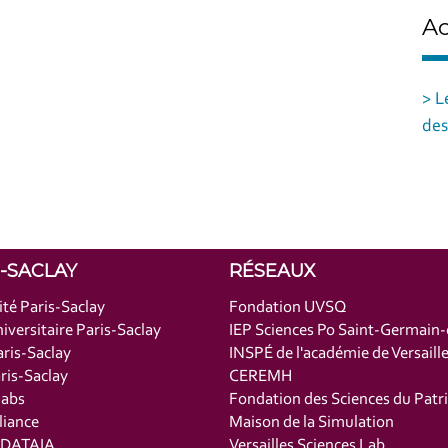
Ac
> L
des
S-SACLAY
RÉSEAUX
ité Paris-Saclay
Fondation UVSQ
iversitaire Paris-Saclay
IEP Sciences Po Saint-Germain
ris-Saclay
INSPÉ de l'académie de Versaill
is-Saclay
CEREMH
labs
Fondation des Sciences du Patr
liance
Maison de la Simulation
t DATAIA
Versailles Sciences Lab