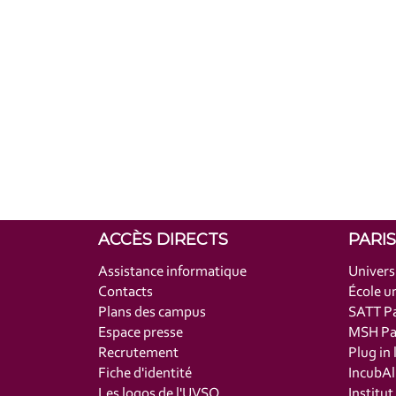
ACCÈS DIRECTS
PARI
Assistance informatique
Univers
Contacts
École un
Plans des campus
SATT Pa
Espace presse
MSH Par
Recrutement
Plug in 
Fiche d'identité
IncubAl
Les logos de l'UVSQ
Institu