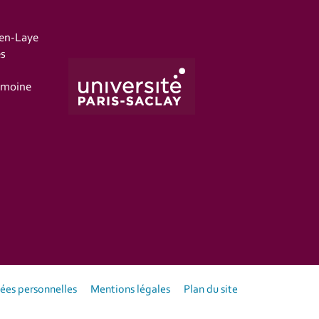
-en-Laye
es
imoine
es personnelles
Mentions légales
Plan du site