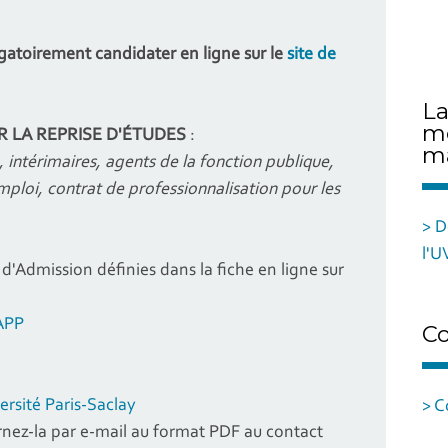
igatoirement candidater en ligne sur
le
site de
La
mo
 LA REPRISE D'ÉTUDES
:
ma
, intérimaires, agents de la fonction publique,
mploi, contrat de professionnalisation
pour les
> D
l'U
d'Admission définies dans la fiche en ligne sur
APP
Co
versité Paris-Saclay
> C
rnez-la par e-mail au format PDF au contact