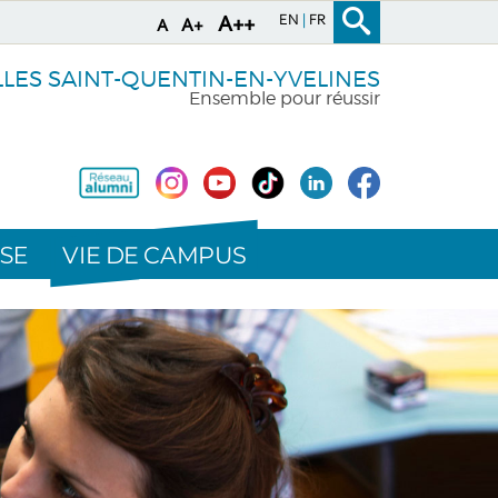
EN
FR
A++
A+
A
LLES SAINT-QUENTIN-EN-YVELINES
Ensemble pour réussir
VIE DE CAMPUS
SE