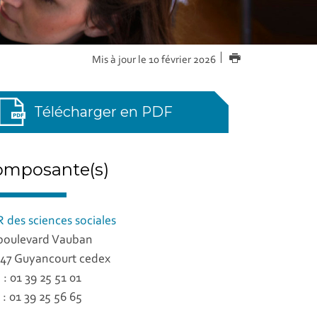
IMPRIMER
Mis à jour le 10 février 2026
Télécharger en PDF
omposante(s)
 des sciences sociales
boulevard Vauban
47 Guyancourt cedex
. : 01 39 25 51 01
 : 01 39 25 56 65