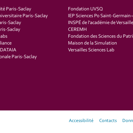
ité Paris-Saclay
Fondation UVSQ
iversitaire Paris-Saclay
IEP Sciences Po Saint-Germain
ris-Saclay
INSPÉ de l'académie de Versaill
is-Saclay
CEREMH
labs
Fondation des Sciences du Patr
liance
Maison de la Simulation
t DATAIA
Versailles Sciences Lab
onale Paris-Saclay
Accessibilité
Contacts
Donné