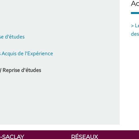
Ac
> L
des
se d’études
 Acquis de l'Expérience
 Reprise d'études
S-SACLAY
RÉSEAUX