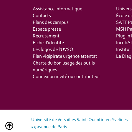
Assistance informatique
Univers
Contacts
École un
Plans des campus
SATT Pa
Espace presse
MSH Par
Recrutement
Plug in 
Fiche d'identité
IncubAl
Les logos de l'UVSQ
Institu
Plan vigipirate urgence attentat
La Diag
Charte du bon usage des outils
numériques
Connexion invité ou contributeur
Université de Versailles Saint-Quentin-en-Yvelines
55 avenue de Paris