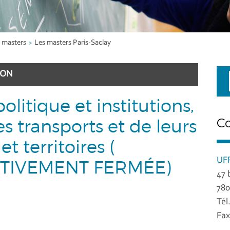
 masters
Les masters Paris-Saclay
ION
litique et institutions,
s transports et de leurs
C
et territoires (
UFR
ITIVEMENT FERMÉE)
47 
780
Tél
Fax